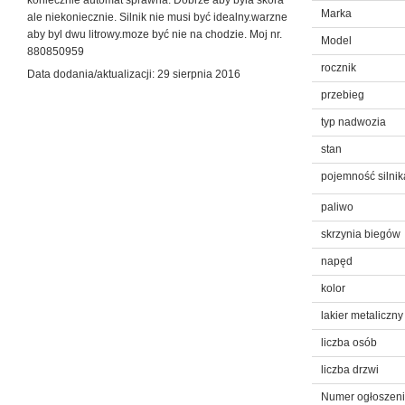
koniecznie automat sprawna. Dobrze aby byla skora
Marka
ale niekoniecznie. Silnik nie musi być idealny.warzne
aby byl dwu litrowy.moze być nie na chodzie. Moj nr.
Model
880850959
rocznik
Data dodania/aktualizacji: 29 sierpnia 2016
przebieg
typ nadwozia
stan
pojemność silnik
paliwo
skrzynia biegów
napęd
kolor
lakier metaliczny
liczba osób
liczba drzwi
Numer ogłoszen